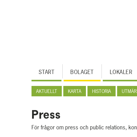
Hoppa
till
huvudinnehållet
MENY
START
BOLAGET
LOKALER
AKTUELLT
KARTA
HISTORIA
UTMÄR
Press
För frågor om press och public relations, ko