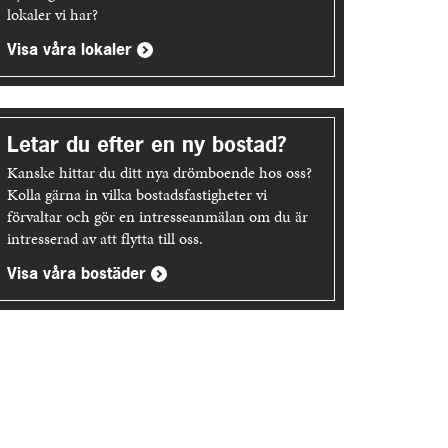
lokaler vi har?
Visa våra lokaler
Letar du efter en ny bostad?
Kanske hittar du ditt nya drömboende hos oss?
Kolla gärna in vilka bostadsfastigheter vi
förvaltar och gör en intresseanmälan om du är
intresserad av att flytta till oss.
Visa våra bostäder