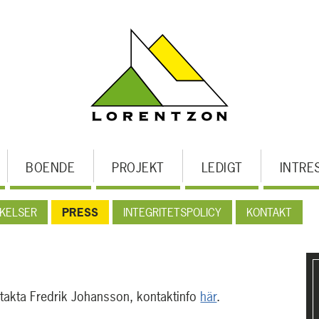
BOENDE
PROJEKT
LEDIGT
INTRE
KELSER
PRESS
INTEGRITETSPOLICY
KONTAKT
U
m
ntakta Fredrik Johansson, kontaktinfo
här
.