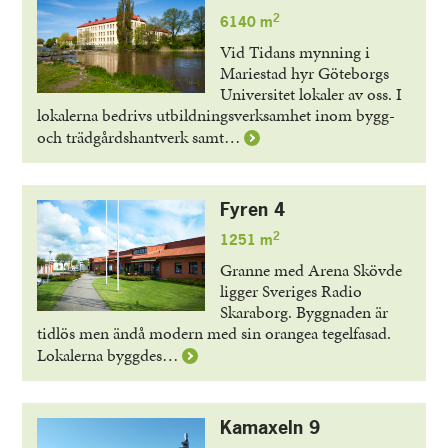
29
2
6140 m
Vid Tidans mynning i
Mariestad hyr Göteborgs
Universitet lokaler av oss. I
lokalerna bedrivs utbildningsverksamhet inom bygg-
Läs
och trädgårdshantverk samt…
mer
om
Falken
Fyren 4
3
2
1251 m
Granne med Arena Skövde
ligger Sveriges Radio
Skaraborg. Byggnaden är
tidlös men ändå modern med sin orangea tegelfasad.
Läs
Lokalerna byggdes…
mer
om
Fyren
Kamaxeln 9
4