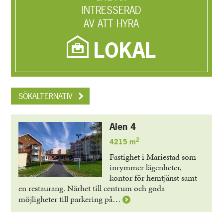
INTRESSERAD
AV ATT HYRA
LOKAL
SÖKALTERNATIV
Alen 4
2
4215 m
Fastighet i Mariestad som
inrymmer lägenheter,
kontor för hemtjänst samt
en restaurang. Närhet till centrum och goda
Läs
möjligheter till parkering på…
mer
om