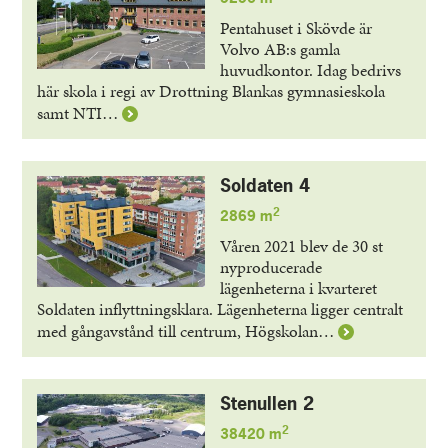
Pentahuset i Skövde är
Volvo AB:s gamla
huvudkontor. Idag bedrivs
här skola i regi av Drottning Blankas gymnasieskola
Läs
samt NTI…
mer
om
Penta
Soldaten 4
10
2
2869 m
Våren 2021 blev de 30 st
nyproducerade
lägenheterna i kvarteret
Soldaten inflyttningsklara. Lägenheterna ligger centralt
Läs
med gångavstånd till centrum, Högskolan…
mer
om
Soldaten
Stenullen 2
4
2
38420 m