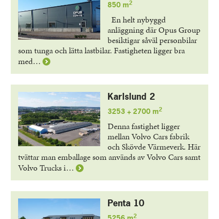
2
850 m
En helt nybyggd
anläggning där Opus Group
besiktigar såväl personbilar
som tunga och lätta lastbilar. Fastigheten ligger bra
Läs
med…
mer
om
Kamaxeln
Karlslund 2
9
2
3253 + 2700 m
Denna fastighet ligger
mellan Volvo Cars fabrik
och Skövde Värmeverk. Här
tvättar man emballage som används av Volvo Cars samt
Läs
Volvo Trucks i…
mer
om
Karlslund
Penta 10
2
2
5256 m