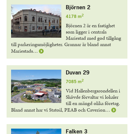
Alen
Björnen 2
4
2
4178 m
Björnen 2 är en fastighet
som ligger i centrala
Mariestad med god tillgång
till parkeringsmöjligheter. Grannar är bland annat
Läs
Mariestads…
mer
om
Björnen
Duvan 29
2
2
7085 m
Vid Hallenbergsrondellen i
Skövde förvaltar vi lokaler
till en mängd olika företag.
Läs
Bland annat har vi Statoil, PEAB och Caverion…
mer
om
Duvan
Falken 3