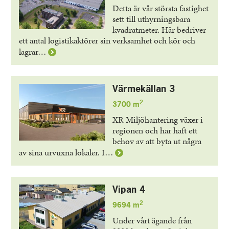
Detta är vår största fastighet
sett till uthyrningsbara
kvadratmeter. Här bedriver
ett antal logistikaktörer sin verksamhet och kör och
Läs
lagrar…
mer
om
Stenullen
Värmekällan 3
2
2
3700 m
XR Miljöhantering växer i
regionen och har haft ett
behov av att byta ut några
Läs
av sina urvuxna lokaler. I…
mer
om
Värmekällan
Vipan 4
3
2
9694 m
Under vårt ägande från