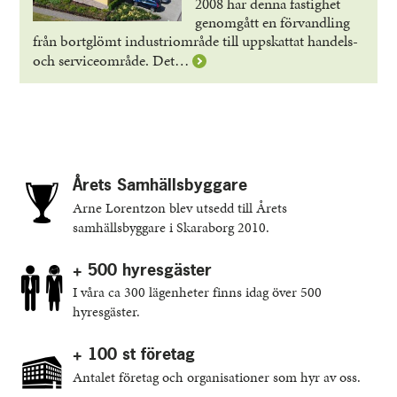
2008 har denna fastighet
genomgått en förvandling
från bortglömt industriområde till uppskattat handels-
Läs
och serviceområde. Det…
mer
om
Vipan
4
Årets Samhällsbyggare
Arne Lorentzon blev utsedd till Årets
samhällsbyggare i Skaraborg 2010.
+ 500 hyresgäster
I våra ca 300 lägenheter finns idag över 500
hyresgäster.
+ 100 st företag
Antalet företag och organisationer som hyr av oss.