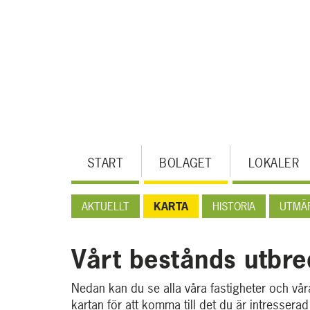
Hoppa
till
huvudinnehållet
MENY
START
BOLAGET
LOKALER
AKTUELLT
KARTA
HISTORIA
UTMÄ
Vårt bestånds utbre
Nedan kan du se alla våra fastigheter och vår
kartan för att komma till det du är intressera