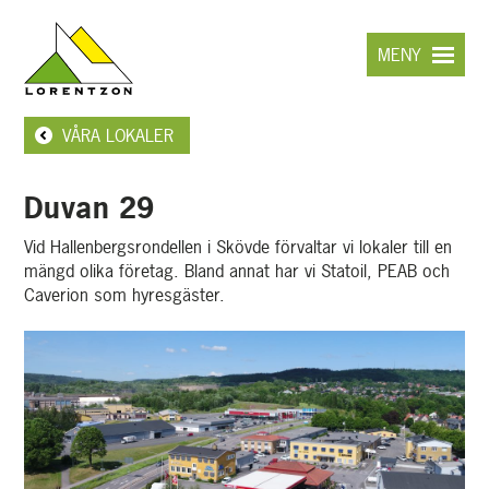
Hoppa
till
MENY
huvudinnehållet
VÅRA LOKALER
Duvan 29
Vid Hallenbergsrondellen i Skövde förvaltar vi lokaler till en
mängd olika företag. Bland annat har vi Statoil, PEAB och
Caverion som hyresgäster.