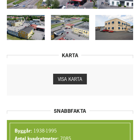
KARTA
VISA KARTA
SNABBFAKTA
Byggår:
1938-1995
Antal kvadratmeter:
7085