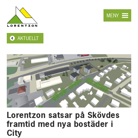
Hoppa
till
MENY
huvudinnehållet
AKTUELLT
Lorentzon satsar på Skövdes
framtid med nya bostäder i
City