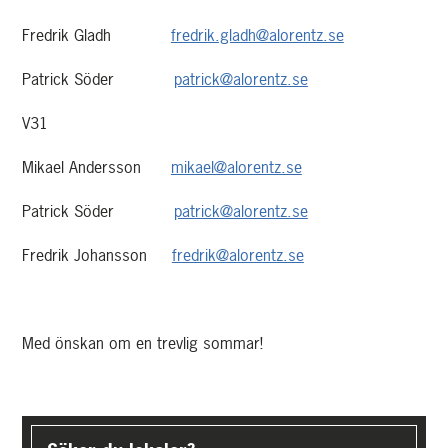
Fredrik Gladh
fredrik.gladh@alorentz.se
Patrick Söder
patrick@alorentz.se
V31
Mikael Andersson
mikael@alorentz.se
Patrick Söder
patrick@alorentz.se
Fredrik Johansson
fredrik@alorentz.se
Med önskan om en trevlig sommar!
Upptäck
mer