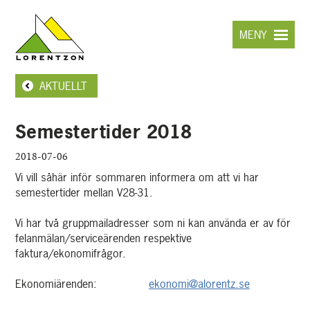
Hoppa
till
MENY
huvudinnehållet
AKTUELLT
Semestertider 2018
2018-07-06
Vi vill såhär inför sommaren informera om att vi har
semestertider mellan V28-31.
Vi har två gruppmailadresser som ni kan använda er av för
felanmälan/serviceärenden respektive
faktura/ekonomifrågor.
Ekonomiärenden:
ekonomi@alorentz.se