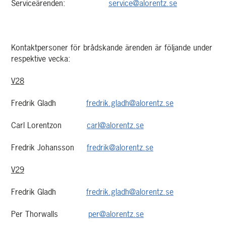
Serviceärenden:
service@alorentz.se
Kontaktpersoner för brådskande ärenden är följande under
respektive vecka:
V28
Fredrik Gladh
fredrik.gladh@alorentz.se
Carl Lorentzon
carl@alorentz.se
Fredrik Johansson
fredrik@alorentz.se
V29
Fredrik Gladh
fredrik.gladh@alorentz.se
Per Thorwalls
per@alorentz.se