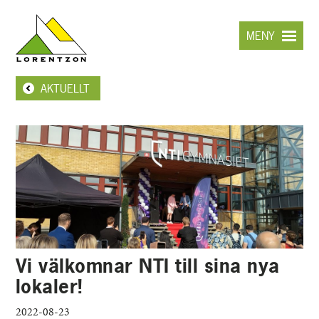
Hoppa
till
MENY
huvudinnehållet
AKTUELLT
Vi välkomnar NTI till sina nya
lokaler!
2022-08-23