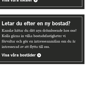
Visa våra lokaler
Letar du efter en ny bostad?
Kanske hittar du ditt nya drömboende hos oss?
Kolla gärna in vilka bostadsfastigheter vi
förvaltar och gör en intresseanmälan om du är
intresserad av att flytta till oss.
Visa våra bostäder