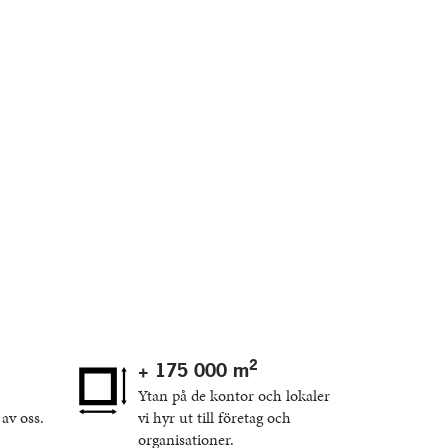
2
+ 175 000 m
Ytan på de kontor och lokaler
av oss.
vi hyr ut till företag och
organisationer.