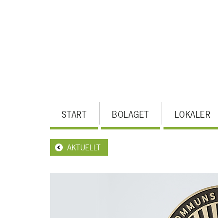
Hoppa
till
huvudinnehållet
MENY
START
BOLAGET
LOKALER
AKTUELLT