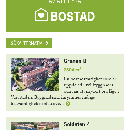
AV ATT HYRA
BOSTAD
SÖKALTERNATIV
Granen 8
2
2804 m
En bostadsfastighet som är
uppdelad i två byggnader
och har ett mycket bra läge i
Vasastaden. Byggnaderna inrymmer många
Läs
bekvämligheter inklusive…
mer
om
Granen
Soldaten 4
8