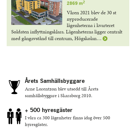
2
2869 m
Våren 2021 blev de 30 st
nyproducerade
lägenheterna i kvarteret
Soldaten inflyttningsklara. Lägenheterna ligger centralt
Läs
med gångavstånd till centrum, Högskolan…
mer
om
Soldaten
4
Årets Samhällsbyggare
Arne Lorentzon blev utsedd till Årets
samhällsbyggare i Skaraborg 2010.
+ 500 hyresgäster
I våra ca 300 lägenheter finns idag över 500
hyresgäster.