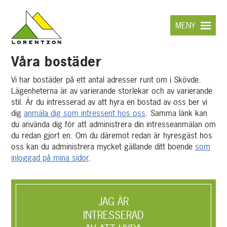
Hoppa
till
MENY
huvudinnehållet
Våra bostäder
Vi har bostäder på ett antal adresser runt om i Skövde.
Lägenheterna är av varierande storlekar och av varierande
stil. Är du intresserad av att hyra en bostad av oss ber vi
dig
anmäla dig som intressent hos oss
. Samma länk kan
du använda dig för att administrera din intresseanmälan om
du redan gjort en. Om du däremot redan är hyresgäst hos
oss kan du administrera mycket gällande ditt boende
som
inloggad på mina sidor
.
JAG ÄR
INTRESSERAD