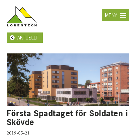
Hoppa
till
MENY
huvudinnehållet
AKTUELLT
Första Spadtaget för Soldaten i
Skövde
2019-05-21