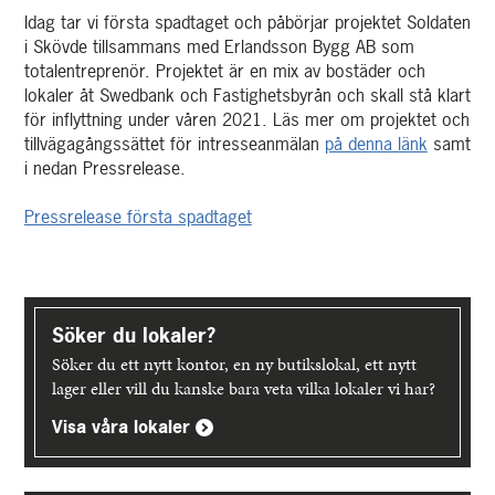
Idag tar vi första spadtaget och påbörjar projektet Soldaten
i Skövde tillsammans med Erlandsson Bygg AB som
totalentreprenör. Projektet är en mix av bostäder och
lokaler åt Swedbank och Fastighetsbyrån och skall stå klart
för inflyttning under våren 2021. Läs mer om projektet och
tillvägagångssättet för intresseanmälan
på denna länk
samt
i nedan Pressrelease.
Pressrelease första spadtaget
Upptäck
mer
Söker du lokaler?
Söker du ett nytt kontor, en ny butikslokal, ett nytt
lager eller vill du kanske bara veta vilka lokaler vi har?
Visa våra lokaler