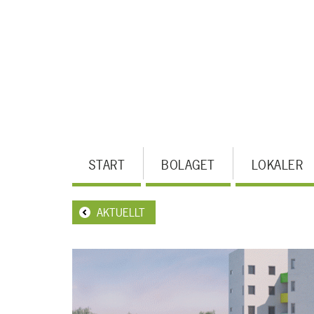
Hoppa
till
huvudinnehållet
MENY
START
BOLAGET
LOKALER
AKTUELLT