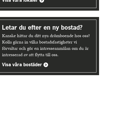
Visa våra lokaler
Letar du efter en ny bostad?
Kanske hittar du ditt nya drömboende hos oss?
Kolla gärna in vilka bostadsfastigheter vi
förvaltar och gör en intresseanmälan om du är
intresserad av att flytta till oss.
Visa våra bostäder