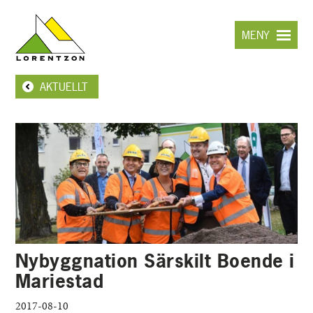
Hoppa
till
MENY
huvudinnehållet
AKTUELLT
Nybyggnation Särskilt Boende i
Mariestad
2017-08-10