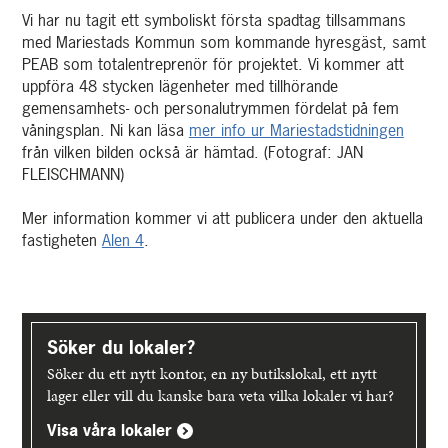
Vi har nu tagit ett symboliskt första spadtag tillsammans
med Mariestads Kommun som kommande hyresgäst, samt
PEAB som totalentreprenör för projektet. Vi kommer att
uppföra 48 stycken lägenheter med tillhörande
gemensamhets- och personalutrymmen fördelat på fem
våningsplan. Ni kan läsa
mer info ur Mariestadstidningen
från vilken bilden också är hämtad. (Fotograf: JAN
FLEISCHMANN)
Mer information kommer vi att publicera under den aktuella
fastigheten
Alen 4
.
Upptäck
mer
Söker du lokaler?
Söker du ett nytt kontor, en ny butikslokal, ett nytt
lager eller vill du kanske bara veta vilka lokaler vi har?
Visa våra lokaler