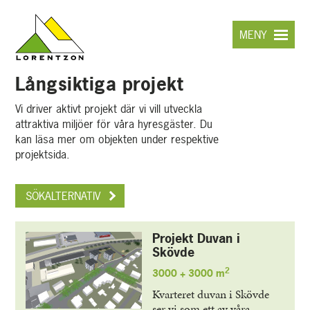
Hoppa
till
MENY
huvudinnehållet
Långsiktiga projekt
Vi driver aktivt projekt där vi vill utveckla
attraktiva miljöer för våra hyresgäster. Du
kan läsa mer om objekten under respektive
projektsida.
SÖKALTERNATIV
Projekt Duvan i
Skövde
2
3000 + 3000 m
Kvarteret duvan i Skövde
ser vi som ett av våra