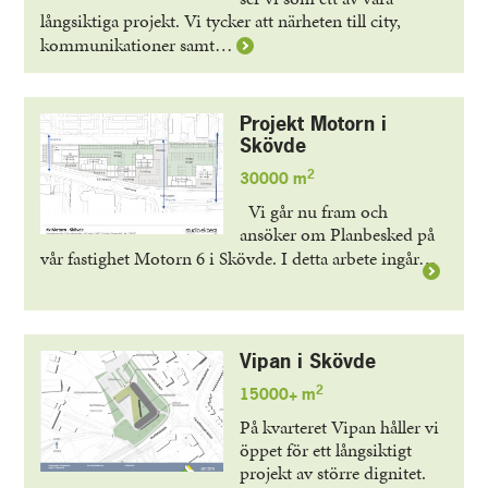
långsiktiga projekt. Vi tycker att närheten till city,
Läs
kommunikationer samt…
mer
om
Projekt
Projekt Motorn i
Duvan
Skövde
i
2
Skövde
30000 m
Vi går nu fram och
ansöker om Planbesked på
Läs
vår fastighet Motorn 6 i Skövde. I detta arbete ingår…
mer
om
Proje
Moto
Vipan i Skövde
i
Sköv
2
15000+ m
På kvarteret Vipan håller vi
öppet för ett långsiktigt
projekt av större dignitet.