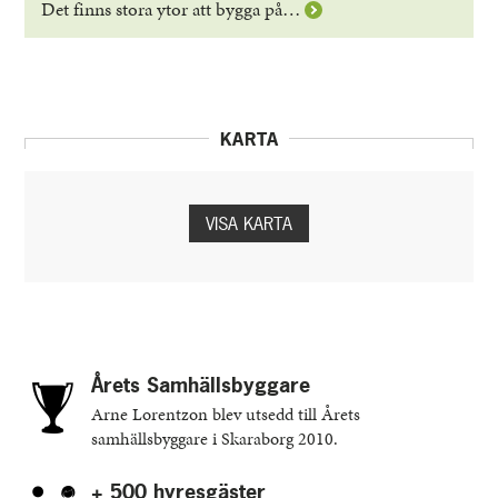
Läs
Det finns stora ytor att bygga på…
mer
om
Vipan
i
Skövde
KARTA
VISA KARTA
Årets Samhällsbyggare
Arne Lorentzon blev utsedd till Årets
samhällsbyggare i Skaraborg 2010.
+ 500 hyresgäster