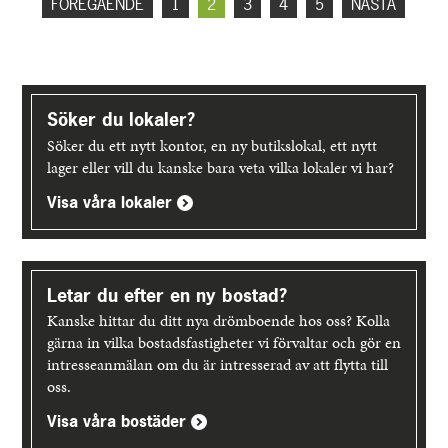
FÖREGÅENDE
1
2
3
4
5
NÄSTA
för
Soldaten
i
Skövde
Upptäck
mer
Söker du lokaler?
Söker du ett nytt kontor, en ny butikslokal, ett nytt
lager eller vill du kanske bara veta vilka lokaler vi har?
Visa våra lokaler
Letar du efter en ny bostad?
Kanske hittar du ditt nya drömboende hos oss? Kolla
gärna in vilka bostadsfastigheter vi förvaltar och gör en
intresseanmälan om du är intresserad av att flytta till
oss.
Visa våra bostäder