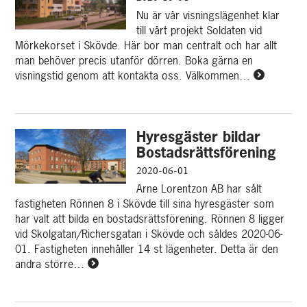
dig
Nu är vår visningslägenhet klar
som
till vårt projekt Soldaten vid
intressent
Mörkekorset i Skövde. Här bor man centralt och har allt
hos
man behöver precis utanför dörren. Boka gärna en
oss!
visningstid genom att kontakta oss. Välkommen…
Läs
mer
om
Visningslä
Hyresgäster bildar
i
Bostadsrättsförening
kv
Soldaten
2020-06-01
är
Arne Lorentzon AB har sålt
nu
fastigheten Rönnen 8 i Skövde till sina hyresgäster som
klar
har valt att bilda en bostadsrättsförening. Rönnen 8 ligger
vid Skolgatan/Richersgatan i Skövde och såldes 2020-06-
01. Fastigheten innehåller 14 st lägenheter. Detta är den
andra större…
Läs
mer
om