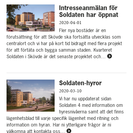
Hyresgäster
Intresseanmälan för
bildar
Bostadsrättsförening
Soldaten har öppnat
2020-04-01
Fler nya bostäder är en
förutsättning för att Skövde ska fortsätta utvecklas som
centralort och vi har på kort tid bidragit med flera projekt
för att förtäta och bygga samman staden. Kvarteret
Soldaten i Skövde är det senaste projektet och…
Läs
mer
om
Intressean
Soldaten-hyror
för
Soldaten
2020-03-10
har
Vi har nu uppdaterat sidan
öppnat
Soldaten 4 med information om
hyresnivåerna samt att det finns
lägenhetsblad till varje specifik lägenhet med ritning och
information om hyran. Har ni ytterligare frågor är ni
välkomna att kontakta oss…
Läs