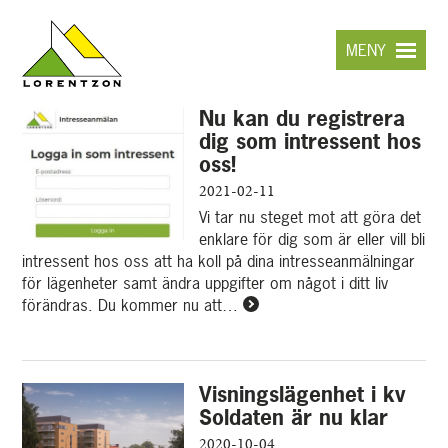
Hoppa
till
MENY
huvudinnehållet
Aktuellt
Nu kan du registrera
dig som intressent hos
oss!
2021-02-11
Vi tar nu steget mot att göra det
enklare för dig som är eller vill bli
intressent hos oss att ha koll på dina intresseanmälningar
för lägenheter samt ändra uppgifter om något i ditt liv
förändras. Du kommer nu att…
Läs
mer
om
Nu
Visningslägenhet i kv
kan
Soldaten är nu klar
du
registrera
2020-10-04