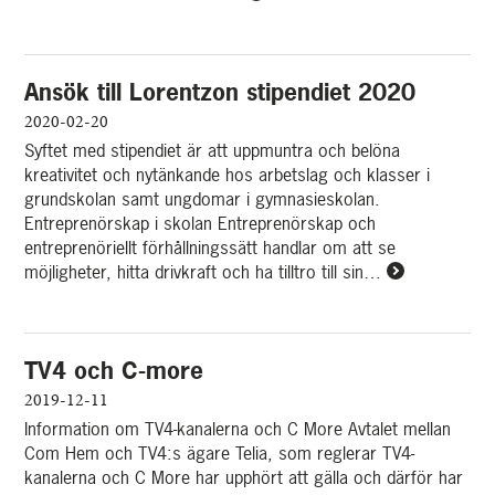
mer
om
Soldaten-
Ansök till Lorentzon stipendiet 2020
hyror
2020-02-20
Syftet med stipendiet är att uppmuntra och belöna
kreativitet och nytänkande hos arbetslag och klasser i
grundskolan samt ungdomar i gymnasieskolan.
Entreprenörskap i skolan Entreprenörskap och
entreprenöriellt förhållningssätt handlar om att se
möjligheter, hitta drivkraft och ha tilltro till sin…
Läs
mer
om
Ansök
TV4 och C-more
till
Lorentzon
2019-12-11
stipendiet
Information om TV4-kanalerna och C More Avtalet mellan
2020
Com Hem och TV4:s ägare Telia, som reglerar TV4-
kanalerna och C More har upphört att gälla och därför har