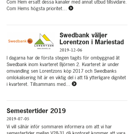
Com Hem ersatt dessa kanaler med annat utbud tillsvidare.
Com Hems högsta prioritet…
Läs
mer
om
TV4
Swedbank väljer
och
Lorentzon i Mariestad
C-
more
2019-12-06
I dagarna har de första stegen tagits för ombyggnad åt
Swedbank inom kvarteret Björnen 2. Kvarteret är under
omvandling sen Lorentzons köp 2017 och Swedbanks
omlokalisering hit är en viktig del i att få ytterligare dignitet
i kvarteret. Tillsammans med…
Läs
mer
om
Swedbank
Semestertider 2019
väljer
Lorentzon
2019-07-05
i
Vi vill såhär inför sommaren informera om att vi har
Mariestad
semestertider mellan V28-31 då kontoret kommer att vara