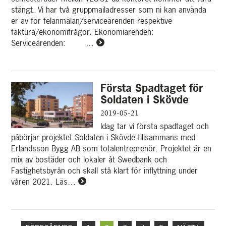
stängt. Vi har två gruppmailadresser som ni kan använda
er av för felanmälan/serviceärenden respektive
faktura/ekonomifrågor. Ekonomiärenden:
Serviceärenden: …
Läs
mer
om
Semestertider
Första Spadtaget för
2019
Soldaten i Skövde
2019-05-21
Idag tar vi första spadtaget och
påbörjar projektet Soldaten i Skövde tillsammans med
Erlandsson Bygg AB som totalentreprenör. Projektet är en
mix av bostäder och lokaler åt Swedbank och
Fastighetsbyrån och skall stå klart för inflyttning under
våren 2021. Läs…
Läs
mer
om
Första
Spadtaget